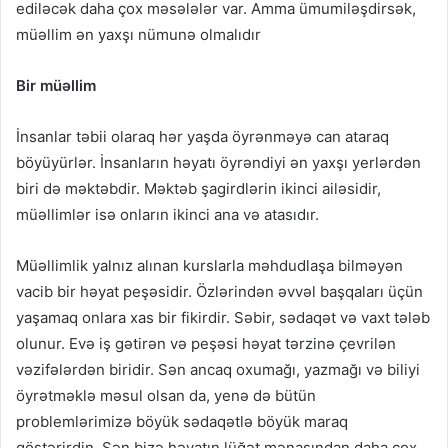
ediləcək daha çox məsələlər var. Amma ümumiləşdirsək,
müəllim ən yaxşı nümunə olmalıdır
Bir müəllim
İnsanlar təbii olaraq hər yaşda öyrənməyə can ataraq
böyüyürlər. İnsanların həyatı öyrəndiyi ən yaxşı yerlərdən
biri də məktəbdir. Məktəb şagirdlərin ikinci ailəsidir,
müəllimlər isə onların ikinci ana və atasıdır.
Müəllimlik yalnız alınan kurslarla məhdudlaşa bilməyən
vacib bir həyat peşəsidir. Özlərindən əvvəl başqaları üçün
yaşamaq onlara xas bir fikirdir. Səbir, sədaqət və vaxt tələb
olunur. Evə iş gətirən və peşəsi həyat tərzinə çevrilən
vəzifələrdən biridir. Sən ancaq oxumağı, yazmağı və biliyi
öyrətməklə məsul olsan da, yenə də bütün
problemlərimizə böyük sədaqətlə böyük maraq
göstərirdin. Sən bizə həyatın lüğət mənasından daha çox