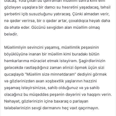
olacaq. Yola çıxan bu qəhrəman müəllim səhra kimi elm
gözləyən uşaqlara bir damcı su həsrətini yaşadacaq, təhsil
şərbətini içib susuzluğunu yatıracaq. Çünki almadan verir,
nə qədər verirsə, bir o qədər artar, çoxaldıqca həyatı daha
da əhatə edər. Gücünü sevgidən alan müəllim olmaq
belədir.
Müəllimliyin sevincini yaşamış, müəllimlik peşəsinin
böyüklüyünə inanan bir müəllim kimi buradakı bütün
həmkarlarıma müraciət etmək istəyirəm. Şagirdlərinizin
gələcəkdə rastlaşdığınız zaman əlinizi öpmək üçün sizi
qucaqlayıb “Müəllim sizə minnətdaram” dediyini görmək
və gözlərinizdən axan xoşbəxtlik yaşlarının həzzini
yaşamaq istəyirsinizsə, sahib olduğunuz və ya sahib
olacağınız bu müqəddəs peşənin dəyərini və haqqını verin.
Nəhayət, gözlərinizin içinə baxaraq o parlayan
tələbələrinizin sevgi dərmanını heç vaxt qaçırmayın.