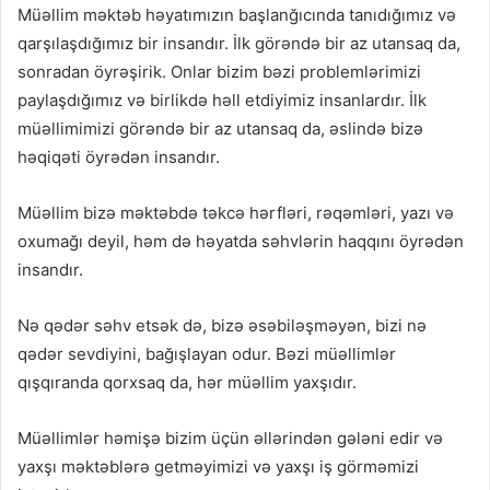
Müəllim məktəb həyatımızın başlanğıcında tanıdığımız və
qarşılaşdığımız bir insandır. İlk görəndə bir az utansaq da,
sonradan öyrəşirik. Onlar bizim bəzi problemlərimizi
paylaşdığımız və birlikdə həll etdiyimiz insanlardır. İlk
müəllimimizi görəndə bir az utansaq da, əslində bizə
həqiqəti öyrədən insandır.
Müəllim bizə məktəbdə təkcə hərfləri, rəqəmləri, yazı və
oxumağı deyil, həm də həyatda səhvlərin haqqını öyrədən
insandır.
Nə qədər səhv etsək də, bizə əsəbiləşməyən, bizi nə
qədər sevdiyini, bağışlayan odur. Bəzi müəllimlər
qışqıranda qorxsaq da, hər müəllim yaxşıdır.
Müəllimlər həmişə bizim üçün əllərindən gələni edir və
yaxşı məktəblərə getməyimizi və yaxşı iş görməmizi