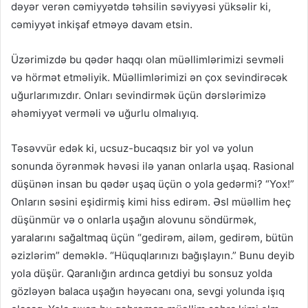
dəyər verən cəmiyyətdə təhsilin səviyyəsi yüksəlir ki,
cəmiyyət inkişaf etməyə davam etsin.
Üzərimizdə bu qədər haqqı olan müəllimlərimizi sevməli
və hörmət etməliyik. Müəllimlərimizi ən çox sevindirəcək
uğurlarımızdır. Onları sevindirmək üçün dərslərimizə
əhəmiyyət verməli və uğurlu olmalıyıq.
Təsəvvür edək ki, ucsuz-bucaqsız bir yol və yolun
sonunda öyrənmək həvəsi ilə yanan onlarla uşaq. Rasional
düşünən insan bu qədər uşaq üçün o yola gedərmi? “Yox!”
Onların səsini eşidirmiş kimi hiss edirəm. Əsl müəllim heç
düşünmür və o onlarla uşağın alovunu söndürmək,
yaralarını sağaltmaq üçün “gedirəm, ailəm, gedirəm, bütün
əzizlərim” deməklə. “Hüquqlarınızı bağışlayın.” Bunu deyib
yola düşür. Qaranlığın ardınca getdiyi bu sonsuz yolda
gözləyən balaca uşağın həyəcanı ona, sevgi yolunda işıq