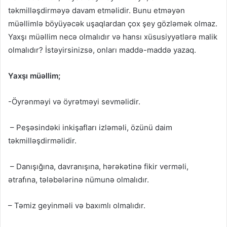
təkmilləşdirməyə davam etməlidir. Bunu etməyən
müəllimlə böyüyəcək uşaqlardan çox şey gözləmək olmaz.
Yaxşı müəllim necə olmalıdır və hansı xüsusiyyətlərə malik
olmalıdır? İstəyirsinizsə, onları maddə-maddə yazaq.
Yaxşı müəllim;
-Öyrənməyi və öyrətməyi sevməlidir.
– Peşəsindəki inkişafları izləməli, özünü daim
təkmilləşdirməlidir.
– Danışığına, davranışına, hərəkətinə fikir verməli,
ətrafına, tələbələrinə nümunə olmalıdır.
– Təmiz geyinməli və baxımlı olmalıdır.