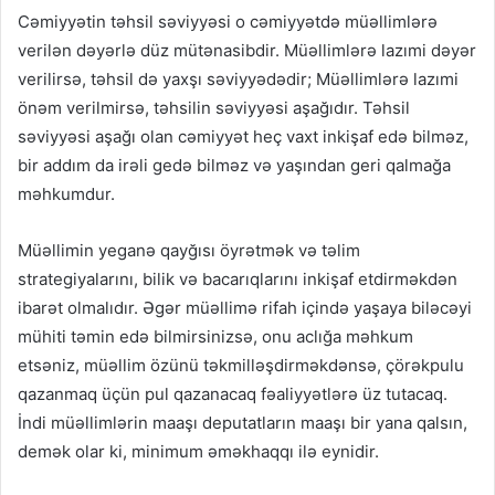
Cəmiyyətin təhsil səviyyəsi o cəmiyyətdə müəllimlərə
verilən dəyərlə düz mütənasibdir. Müəllimlərə lazımi dəyər
verilirsə, təhsil də yaxşı səviyyədədir; Müəllimlərə lazımi
önəm verilmirsə, təhsilin səviyyəsi aşağıdır. Təhsil
səviyyəsi aşağı olan cəmiyyət heç vaxt inkişaf edə bilməz,
bir addım da irəli gedə bilməz və yaşından geri qalmağa
məhkumdur.
Müəllimin yeganə qayğısı öyrətmək və təlim
strategiyalarını, bilik və bacarıqlarını inkişaf etdirməkdən
ibarət olmalıdır. Əgər müəllimə rifah içində yaşaya biləcəyi
mühiti təmin edə bilmirsinizsə, onu aclığa məhkum
etsəniz, müəllim özünü təkmilləşdirməkdənsə, çörəkpulu
qazanmaq üçün pul qazanacaq fəaliyyətlərə üz tutacaq.
İndi müəllimlərin maaşı deputatların maaşı bir yana qalsın,
demək olar ki, minimum əməkhaqqı ilə eynidir.