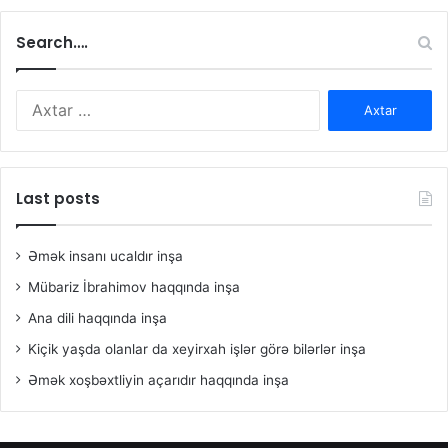
Search….
Axtarış:
Last posts
Əmək insanı ucaldır inşa
Mübariz İbrahimov haqqında inşa
Ana dili haqqında inşa
Kiçik yaşda olanlar da xeyirxah işlər görə bilərlər inşa
Əmək xoşbəxtliyin açarıdır haqqında inşa