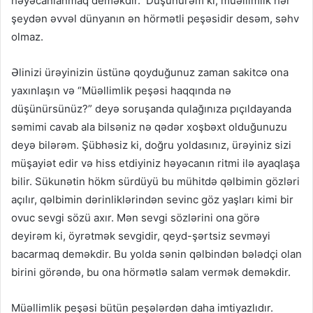
həyəcanlanmaq deməkdir. Düşünürəm ki, müəllimlik hər
şeydən əvvəl dünyanın ən hörmətli peşəsidir desəm, səhv
olmaz.
Əlinizi ürəyinizin üstünə qoyduğunuz zaman sakitcə ona
yaxınlaşın və “Müəllimlik peşəsi haqqında nə
düşünürsünüz?” deyə soruşanda qulağınıza pıçıldayanda
səmimi cavab ala bilsəniz nə qədər xoşbəxt olduğunuzu
deyə bilərəm. Şübhəsiz ki, doğru yoldasınız, ürəyiniz sizi
müşayiət edir və hiss etdiyiniz həyəcanın ritmi ilə ayaqlaşa
bilir. Sükunətin hökm sürdüyü bu mühitdə qəlbimin gözləri
açılır, qəlbimin dərinliklərindən sevinc göz yaşları kimi bir
ovuc sevgi sözü axır. Mən sevgi sözlərini ona görə
deyirəm ki, öyrətmək sevgidir, qeyd-şərtsiz sevməyi
bacarmaq deməkdir. Bu yolda sənin qəlbindən bələdçi olan
birini görəndə, bu ona hörmətlə salam vermək deməkdir.
Müəllimlik peşəsi bütün peşələrdən daha imtiyazlıdır.