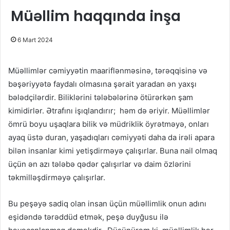
Müəllim haqqında inşa
6 Mart 2024
Müəllimlər cəmiyyətin maariflənməsinə, tərəqqisinə və
bəşəriyyətə faydalı olmasına şərait yaradan ən yaxşı
bələdçilərdir. Biliklərini tələbələrinə ötürərkən şam
kimidirlər. Ətrafını işıqlandırır; həm də əriyir. Müəllimlər
ömrü boyu uşaqlara bilik və müdriklik öyrətməyə, onları
ayaq üstə duran, yaşadıqları cəmiyyəti daha da irəli apara
bilən insanlar kimi yetişdirməyə çalışırlar. Buna nail olmaq
üçün ən azı tələbə qədər çalışırlar və daim özlərini
təkmilləşdirməyə çalışırlar.
Bu peşəyə sadiq olan insan üçün müəllimlik onun adını
eşidəndə tərəddüd etmək, peşə duyğusu ilə