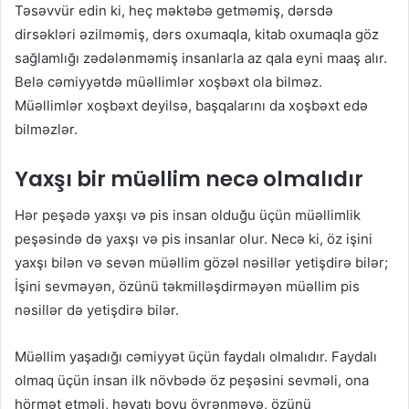
Təsəvvür edin ki, heç məktəbə getməmiş, dərsdə
dirsəkləri əzilməmiş, dərs oxumaqla, kitab oxumaqla göz
sağlamlığı zədələnməmiş insanlarla az qala eyni maaş alır.
Belə cəmiyyətdə müəllimlər xoşbəxt ola bilməz.
Müəllimlər xoşbəxt deyilsə, başqalarını da xoşbəxt edə
bilməzlər.
Yaxşı bir müəllim necə olmalıdır
Hər peşədə yaxşı və pis insan olduğu üçün müəllimlik
peşəsində də yaxşı və pis insanlar olur. Necə ki, öz işini
yaxşı bilən və sevən müəllim gözəl nəsillər yetişdirə bilər;
İşini sevməyən, özünü təkmilləşdirməyən müəllim pis
nəsillər də yetişdirə bilər.
Müəllim yaşadığı cəmiyyət üçün faydalı olmalıdır. Faydalı
olmaq üçün insan ilk növbədə öz peşəsini sevməli, ona
hörmət etməli, həyatı boyu öyrənməyə, özünü