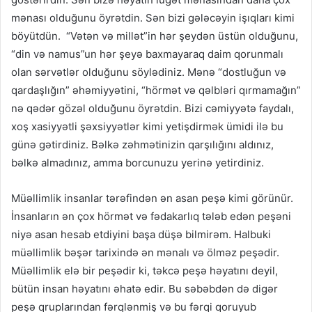
mənası olduğunu öyrətdin. Sən bizi gələcəyin işıqları kimi
böyütdün. “Vətən və millət”in hər şeydən üstün olduğunu,
“din və namus”un hər şeyə baxmayaraq daim qorunmalı
olan sərvətlər olduğunu söylədiniz. Mənə “dostluğun və
qardaşlığın” əhəmiyyətini, “hörmət və qəlbləri qırmamağın”
nə qədər gözəl olduğunu öyrətdin. Bizi cəmiyyətə faydalı,
xoş xasiyyətli şəxsiyyətlər kimi yetişdirmək ümidi ilə bu
günə gətirdiniz. Bəlkə zəhmətinizin qarşılığını aldınız,
bəlkə almadınız, amma borcunuzu yerinə yetirdiniz.
Müəllimlik insanlar tərəfindən ən asan peşə kimi görünür.
İnsanların ən çox hörmət və fədakarlıq tələb edən peşəni
niyə asan hesab etdiyini başa düşə bilmirəm. Halbuki
müəllimlik bəşər tarixində ən mənalı və ölməz peşədir.
Müəllimlik elə bir peşədir ki, təkcə peşə həyatını deyil,
bütün insan həyatını əhatə edir. Bu səbəbdən də digər
peşə qruplarından fərqlənmiş və bu fərqi qoruyub