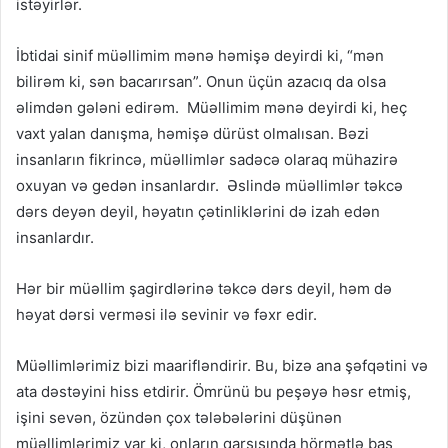
istəyirlər.
İbtidai sinif müəllimim mənə həmişə deyirdi ki, “mən
bilirəm ki, sən bacarırsan”. Onun üçün azacıq da olsa
əlimdən gələni edirəm. Müəllimim mənə deyirdi ki, heç
vaxt yalan danışma, həmişə dürüst olmalısan. Bəzi
insanların fikrincə, müəllimlər sadəcə olaraq mühazirə
oxuyan və gedən insanlardır. Əslində müəllimlər təkcə
dərs deyən deyil, həyatın çətinliklərini də izah edən
insanlardır.
Hər bir müəllim şagirdlərinə təkcə dərs deyil, həm də
həyat dərsi verməsi ilə sevinir və fəxr edir.
Müəllimlərimiz bizi maarifləndirir. Bu, bizə ana şəfqətini və
ata dəstəyini hiss etdirir. Ömrünü bu peşəyə həsr etmiş,
işini sevən, özündən çox tələbələrini düşünən
müəllimlərimiz var ki, onların qarşısında hörmətlə baş