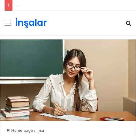
Ana dili haqqında inşa
İnşalar
Menu
S
Home page
/
Insa