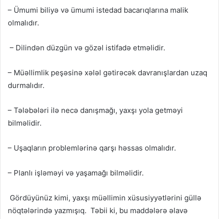
– Ümumi biliyə və ümumi istedad bacarıqlarına malik
olmalıdır.
– Dilindən düzgün və gözəl istifadə etməlidir.
– Müəllimlik peşəsinə xələl gətirəcək davranışlardan uzaq
durmalıdır.
– Tələbələri ilə necə danışmağı, yaxşı yola getməyi
bilməlidir.
– Uşaqların problemlərinə qarşı həssas olmalıdır.
– Planlı işləməyi və yaşamağı bilməlidir.
Gördüyünüz kimi, yaxşı müəllimin xüsusiyyətlərini güllə
nöqtələrində yazmışıq. Təbii ki, bu maddələrə əlavə