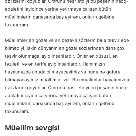
öz izlərini qoyublar. Ömrünü həsr etdiyi bu peşənin haqq-
ədalətini layiqincə yerinə yetirməyə çalışan bütün
müəllimlərin qarşısında baş əyirəm, onların qəlbinə
toxunuram.
Müəllimlər ən gözəl və ən bəzəkli sözlərin belə təsvir edə
bilmədiyi, lakin dünyanın ən gözəl sözlərindən daha çox
təsvir olunmağa layiq insanlardır. Onlar ən xüsusi, ən
fəzilətli və ən tərifəlayiq insanlardır. Hamımızın
həyatımızda unuda bilməyəcəyimiz və nümunə götürə
bilməyəcəyimiz müəllimlər var. Bu müəllimlər həyatımızda
öz izlərini qoyublar. Ömrünü həsr etdiyi bu peşənin haqq-
ədalətini layiqincə yerinə yetirməyə çalışan bütün
müəllimlərin qarşısında baş əyirəm, onların qəlbinə
toxunuram.
Müəllim sevgisi