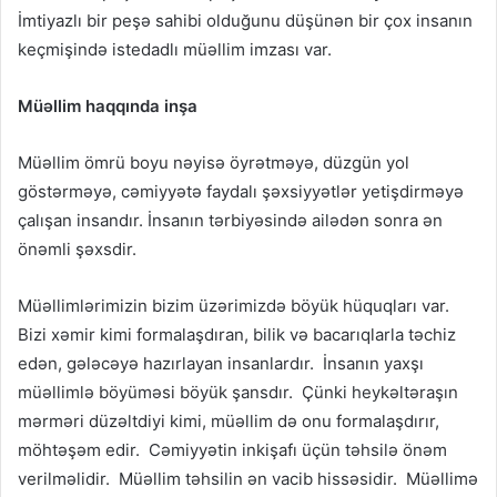
İmtiyazlı bir peşə sahibi olduğunu düşünən bir çox insanın
keçmişində istedadlı müəllim imzası var.
Müəllim haqqında inşa
Müəllim ömrü boyu nəyisə öyrətməyə, düzgün yol
göstərməyə, cəmiyyətə faydalı şəxsiyyətlər yetişdirməyə
çalışan insandır. İnsanın tərbiyəsində ailədən sonra ən
önəmli şəxsdir.
Müəllimlərimizin bizim üzərimizdə böyük hüquqları var.
Bizi xəmir kimi formalaşdıran, bilik və bacarıqlarla təchiz
edən, gələcəyə hazırlayan insanlardır. İnsanın yaxşı
müəllimlə böyüməsi böyük şansdır. Çünki heykəltəraşın
mərməri düzəltdiyi kimi, müəllim də onu formalaşdırır,
möhtəşəm edir. Cəmiyyətin inkişafı üçün təhsilə önəm
verilməlidir. Müəllim təhsilin ən vacib hissəsidir. Müəllimə