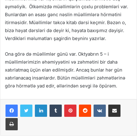
əyməliyik. Ölkəmizdə müəllimlərin çoxlu problemləri var.
Bunlardan ən əsası gənc nəslin müəllimlərə hörmətini
itirməsidir. Müəllimlər təkcə kitab dərsi keçmir. Bəzən o,
bizə həyat dərsləri də deyir ki, həyata baxışımız dəyişir.
Verdikləri məlumatları şagirdin beyninı yazırlar.
Ona görə də müəllimlər günü var. Oktyabrın 5 – i
müəllimlərimizin əhəmiyyətini və zəhmətini bir daha
xatırlatmaq üçün elan edilmişdir. Ancaq bunlar hər gün
xatırlanacaq insanlardır. Bütün müəllimləri zəhmətlərinə
görə hörmətlə yad edir, əllərindən sevgi ilə öpürəm.
LinkedIn
Tumblr
Pinterest
Reddit
VKontakte
Share via Email
Print