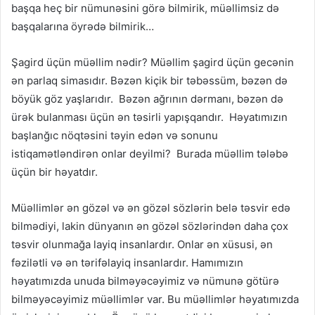
başqa heç bir nümunəsini görə bilmirik, müəllimsiz də
başqalarına öyrədə bilmirik…
Şagird üçün müəllim nədir? Müəllim şagird üçün gecənin
ən parlaq simasıdır. Bəzən kiçik bir təbəssüm, bəzən də
böyük göz yaşlarıdır. Bəzən ağrının dərmanı, bəzən də
ürək bulanması üçün ən təsirli yapışqandır. Həyatımızın
başlanğıc nöqtəsini təyin edən və sonunu
istiqamətləndirən onlar deyilmi? Burada müəllim tələbə
üçün bir həyatdır.
Müəllimlər ən gözəl və ən gözəl sözlərin belə təsvir edə
bilmədiyi, lakin dünyanın ən gözəl sözlərindən daha çox
təsvir olunmağa layiq insanlardır. Onlar ən xüsusi, ən
fəzilətli və ən tərifəlayiq insanlardır. Hamımızın
həyatımızda unuda bilməyəcəyimiz və nümunə götürə
bilməyəcəyimiz müəllimlər var. Bu müəllimlər həyatımızda