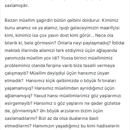
saxlamışdır.
Bəzən müəllim şagirdin bütün qəlbini doldurur. Kimimiz
bunu anamız və ya atamız, işıqlı gələcəyimizin maarifçisi
kimi, kimimiz isə çox yaxın dost kimi görür… Necə ola
bilərik ki, belə görməsin? Onlarla nəyi paylaşmadıq? İbtidai
məktəb illərində ailəmizi tərk etdiyimiz üçün ağlayanda
yanımızda müəllim yox idi? Yoxsa birinci müəllimimiz
problemimiz olanda fərqinə varıb bizə təsəlli verməyə
çalışmayıb? Müəllim dəyişdiyi üçün hansımız üsyan
etmədik? Hansımız kiçik qəlbimizdə o böyük fırtınaları
yaşamamışıq? Hansımız müəllimdən ayrıldığımız üçün
ağlamamışıq? Yaxud hansı müəllimlərimiz göz yaşlarımızı
əsirgəməyib? Hansımız o göz yaşlarını nə qədər gizlətsə
də, görməmişik? Ən böyük arzularını bizim üçün
saxlamadılarmı? Bizi az da olsa dualarına daxil
etmədilərmi? Hamımızın yaşadığımız bu kimi hadisələrin