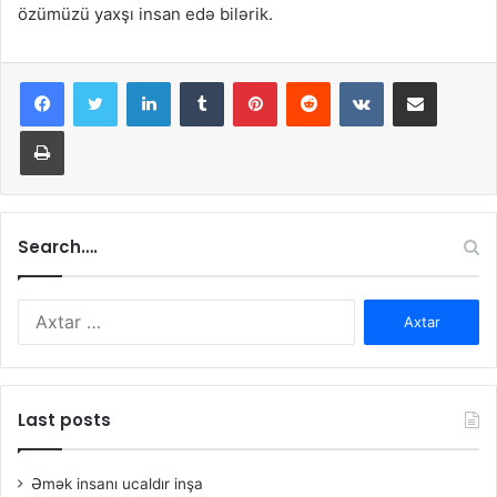
özümüzü yaxşı insan edə bilərik.
LinkedIn
Tumblr
Pinterest
Reddit
VKontakte
Share via Email
Print
Search….
Axtarış:
Last posts
Əmək insanı ucaldır inşa