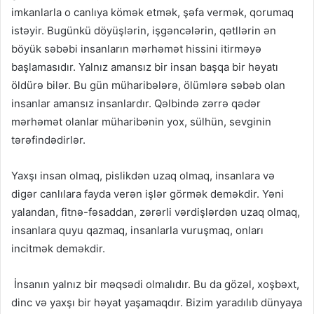
imkanlarla o canlıya kömək etmək, şəfa vermək, qorumaq
istəyir. Bugünkü döyüşlərin, işgəncələrin, qətllərin ən
böyük səbəbi insanların mərhəmət hissini itirməyə
başlamasıdır. Yalnız amansız bir insan başqa bir həyatı
öldürə bilər. Bu gün müharibələrə, ölümlərə səbəb olan
insanlar amansız insanlardır. Qəlbində zərrə qədər
mərhəmət olanlar müharibənin yox, sülhün, sevginin
tərəfindədirlər.
Yaxşı insan olmaq, pislikdən uzaq olmaq, insanlara və
digər canlılara fayda verən işlər görmək deməkdir. Yəni
yalandan, fitnə-fəsaddan, zərərli vərdişlərdən uzaq olmaq,
insanlara quyu qazmaq, insanlarla vuruşmaq, onları
incitmək deməkdir.
İnsanın yalnız bir məqsədi olmalıdır. Bu da gözəl, xoşbəxt,
dinc və yaxşı bir həyat yaşamaqdır. Bizim yaradılıb dünyaya