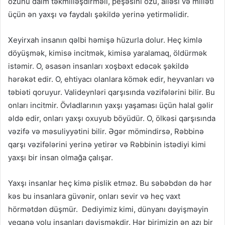
özünü daim təkmilləşdirməli, peşəsini özü, ailəsi və milləti
üçün ən yaxşı və faydalı şəkildə yerinə yetirməlidir.
Xeyirxah insanın qəlbi həmişə hüzurla dolur. Heç kimlə
döyüşmək, kimisə incitmək, kimisə yaralamaq, öldürmək
istəmir. O, əsasən insanları xoşbəxt edəcək şəkildə
hərəkət edir. O, ehtiyacı olanlara kömək edir, heyvanları və
təbiəti qoruyur. Valideynləri qarşısında vəzifələrini bilir. Bu
onları incitmir. Övladlarının yaxşı yaşaması üçün halal gəlir
əldə edir, onları yaxşı oxuyub böyüdür. O, ölkəsi qarşısında
vəzifə və məsuliyyətini bilir. Əgər mömindirsə, Rəbbinə
qarşı vəzifələrini yerinə yetirər və Rəbbinin istədiyi kimi
yaxşı bir insan olmağa çalışar.
Yaxşı insanlar heç kimə pislik etməz. Bu səbəbdən də hər
kəs bu insanlara güvənir, onları sevir və heç vaxt
hörmətdən düşmür. Dediyimiz kimi, dünyanı dəyişməyin
yeganə yolu insanları dəyişməkdir. Hər birimizin ən azı bir