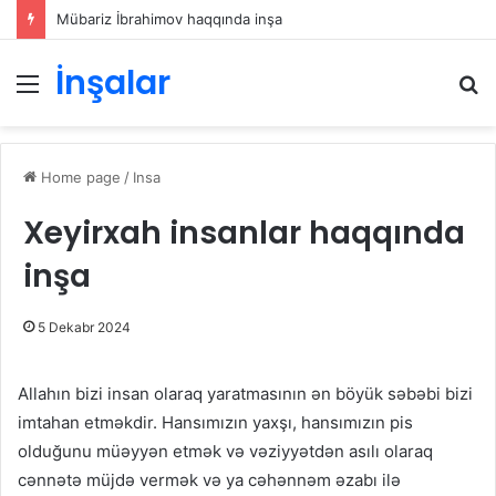
Mübariz İbrahimov haqqında inşa
İnşalar
Menu
S
Home page
/
Insa
Xeyirxah insanlar haqqında
inşa
5 Dekabr 2024
Allahın bizi insan olaraq yaratmasının ən böyük səbəbi bizi
imtahan etməkdir. Hansımızın yaxşı, hansımızın pis
olduğunu müəyyən etmək və vəziyyətdən asılı olaraq
cənnətə müjdə vermək və ya cəhənnəm əzabı ilə