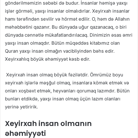
göndərilməmizin səbəbi də budur. İnsanlar həmişə yaxşı
işlər görməli, yaxşı insanlar olmalıdırlar. Xeyirxah insanlar
hamı tərəfindən sevilir və hörmət edilir. O, həm də Allahın
məhəbbətini qazanır. Bu dünyada uğur qazanacaq, o biri
dünyada cənnətlə mükafatlandırılacaq. Dinimizin əsas əmri
yaxşı insan olmaqdır. Bütün müqəddəs kitabımız olan
Quran yaxşı insan olmağın vacibliyindən bəhs edir.
Xeyirxahlıq böyük əhəmiyyət kəsb edir.
Xeyirxah insan olmaq böyük fəzilətdir. Ömrümüz boyu
xeyirxah işlərlə məşğul olmaq, insanlara kömək etmək və
onları xoşbəxt etmək, heyvanları qorumaq lazımdır. Bütün
bunları etdikdə, yaxşı insan olmaq üçün lazım olanları
yerinə yetiririk.
Xeyirxah insan olmanın
əhəmiyyəti