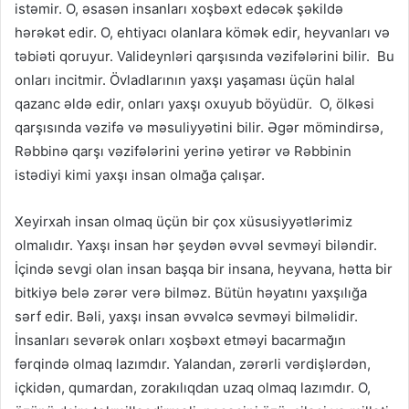
istəmir. O, əsasən insanları xoşbəxt edəcək şəkildə
hərəkət edir. O, ehtiyacı olanlara kömək edir, heyvanları və
təbiəti qoruyur. Valideynləri qarşısında vəzifələrini bilir. Bu
onları incitmir. Övladlarının yaxşı yaşaması üçün halal
qazanc əldə edir, onları yaxşı oxuyub böyüdür. O, ölkəsi
qarşısında vəzifə və məsuliyyətini bilir. Əgər mömindirsə,
Rəbbinə qarşı vəzifələrini yerinə yetirər və Rəbbinin
istədiyi kimi yaxşı insan olmağa çalışar.
Xeyirxah insan olmaq üçün bir çox xüsusiyyətlərimiz
olmalıdır. Yaxşı insan hər şeydən əvvəl sevməyi biləndir.
İçində sevgi olan insan başqa bir insana, heyvana, hətta bir
bitkiyə belə zərər verə bilməz. Bütün həyatını yaxşılığa
sərf edir. Bəli, yaxşı insan əvvəlcə sevməyi bilməlidir.
İnsanları sevərək onları xoşbəxt etməyi bacarmağın
fərqində olmaq lazımdır. Yalandan, zərərli vərdişlərdən,
içkidən, qumardan, zorakılıqdan uzaq olmaq lazımdır. O,