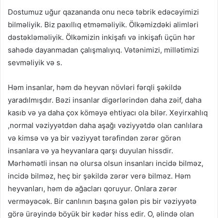
Dostumuz uğur qazananda onu necə təbrik edəcəyimizi
bilməliyik. Biz paxıllıq etməməliyik. Ölkəmizdəki alimləri
dəstəkləməliyik. Ölkəmizin inkişafı və inkişafı üçün hər
sahədə dayanmadan çalışmalıyıq. Vətənimizi, millətimizi
sevməliyik və s.
Həm insanlar, həm də heyvan növləri fərqli şəkildə
yaradılmışdır. Bəzi insanlar digərlərindən daha zəif, daha
kasıb və ya daha çox köməyə ehtiyacı ola bilər. Xeyirxahlıq
,normal vəziyyətdən daha aşağı vəziyyətdə olan canlılara
və kimsə və ya bir vəziyyət tərəfindən zərər görən
insanlara və ya heyvanlara qarşı duyulan hissdir.
Mərhəmətli insan nə olursa olsun insanları incidə bilməz,
incidə bilməz, heç bir şəkildə zərər verə bilməz. Həm
heyvanları, həm də ağacları qoruyur. Onlara zərər
verməyəcək. Bir canlının başına gələn pis bir vəziyyətə
görə ürəyində böyük bir kədər hiss edir. O, əlində olan