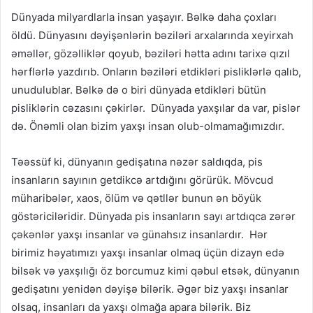
Dünyada milyardlarla insan yaşayır. Bəlkə daha çoxları
öldü. Dünyasını dəyişənlərin bəziləri arxalarında xeyirxah
əməllər, gözəlliklər qoyub, bəziləri hətta adını tarixə qızıl
hərflərlə yazdırıb. Onların bəziləri etdikləri pisliklərlə qalıb,
unudulublar. Bəlkə də o biri dünyada etdikləri bütün
pisliklərin cəzasını çəkirlər. Dünyada yaxşılar da var, pislər
də. Önəmli olan bizim yaxşı insan olub-olmamağımızdır.
Təəssüf ki, dünyanın gedişatına nəzər saldıqda, pis
insanların sayının getdikcə artdığını görürük. Mövcud
müharibələr, xaos, ölüm və qətllər bunun ən böyük
göstəriciləridir. Dünyada pis insanların sayı artdıqca zərər
çəkənlər yaxşı insanlar və günahsız insanlardır. Hər
birimiz həyatımızı yaxşı insanlar olmaq üçün dizayn edə
bilsək və yaxşılığı öz borcumuz kimi qəbul etsək, dünyanın
gedişatını yenidən dəyişə bilərik. Əgər biz yaxşı insanlar
olsaq, insanları da yaxşı olmağa apara bilərik. Biz