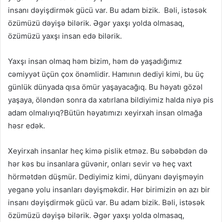
insanı dəyişdirmək gücü var. Bu adam bizik. Bəli, istəsək
özümüzü dəyişə bilərik. Əgər yaxşı yolda olmasaq,
özümüzü yaxşı insan edə bilərik.
Yaxşı insan olmaq həm bizim, həm də yaşadığımız
cəmiyyət üçün çox önəmlidir. Hamının dediyi kimi, bu üç
günlük dünyada qısa ömür yaşayacağıq. Bu həyatı gözəl
yaşaya, öləndən sonra da xatırlana bildiyimiz halda niyə pis
adam olmalıyıq?Bütün həyatımızı xeyirxah insan olmağa
həsr edək.
Xeyirxah insanlar heç kimə pislik etməz. Bu səbəbdən də
hər kəs bu insanlara güvənir, onları sevir və heç vaxt
hörmətdən düşmür. Dediyimiz kimi, dünyanı dəyişməyin
yeganə yolu insanları dəyişməkdir. Hər birimizin ən azı bir
insanı dəyişdirmək gücü var. Bu adam bizik. Bəli, istəsək
özümüzü dəyişə bilərik. Əgər yaxşı yolda olmasaq,