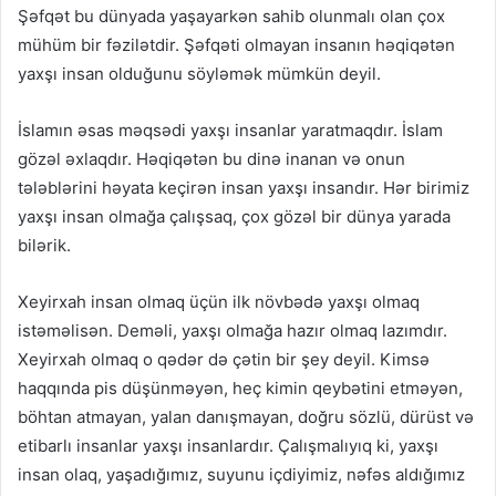
Şəfqət bu dünyada yaşayarkən sahib olunmalı olan çox
mühüm bir fəzilətdir. Şəfqəti olmayan insanın həqiqətən
yaxşı insan olduğunu söyləmək mümkün deyil.
İslamın əsas məqsədi yaxşı insanlar yaratmaqdır. İslam
gözəl əxlaqdır. Həqiqətən bu dinə inanan və onun
tələblərini həyata keçirən insan yaxşı insandır. Hər birimiz
yaxşı insan olmağa çalışsaq, çox gözəl bir dünya yarada
bilərik.
Xeyirxah insan olmaq üçün ilk növbədə yaxşı olmaq
istəməlisən. Deməli, yaxşı olmağa hazır olmaq lazımdır.
Xeyirxah olmaq o qədər də çətin bir şey deyil. Kimsə
haqqında pis düşünməyən, heç kimin qeybətini etməyən,
böhtan atmayan, yalan danışmayan, doğru sözlü, dürüst və
etibarlı insanlar yaxşı insanlardır. Çalışmalıyıq ki, yaxşı
insan olaq, yaşadığımız, suyunu içdiyimiz, nəfəs aldığımız