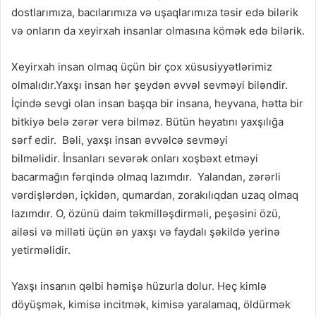
dostlarımıza, bacılarımıza və uşaqlarımıza təsir edə bilərik
və onların da xeyirxah insanlar olmasına kömək edə bilərik.
Xeyirxah insan olmaq üçün bir çox xüsusiyyətlərimiz
olmalıdır.Yaxşı insan hər şeydən əvvəl sevməyi biləndir.
İçində sevgi olan insan başqa bir insana, heyvana, hətta bir
bitkiyə belə zərər verə bilməz. Bütün həyatını yaxşılığa
sərf edir. Bəli, yaxşı insan əvvəlcə sevməyi
bilməlidir. İnsanları sevərək onları xoşbəxt etməyi
bacarmağın fərqində olmaq lazımdır. Yalandan, zərərli
vərdişlərdən, içkidən, qumardan, zorakılıqdan uzaq olmaq
lazımdır. O, özünü daim təkmilləşdirməli, peşəsini özü,
ailəsi və milləti üçün ən yaxşı və faydalı şəkildə yerinə
yetirməlidir.
Yaxşı insanın qəlbi həmişə hüzurla dolur. Heç kimlə
döyüşmək, kimisə incitmək, kimisə yaralamaq, öldürmək