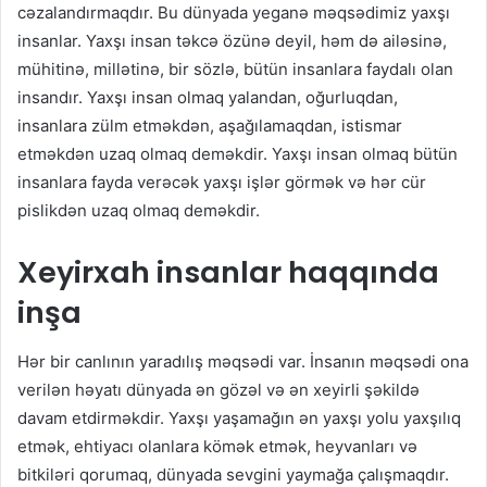
cəzalandırmaqdır. Bu dünyada yeganə məqsədimiz yaxşı
insanlar. Yaxşı insan təkcə özünə deyil, həm də ailəsinə,
mühitinə, millətinə, bir sözlə, bütün insanlara faydalı olan
insandır. Yaxşı insan olmaq yalandan, oğurluqdan,
insanlara zülm etməkdən, aşağılamaqdan, istismar
etməkdən uzaq olmaq deməkdir. Yaxşı insan olmaq bütün
insanlara fayda verəcək yaxşı işlər görmək və hər cür
pislikdən uzaq olmaq deməkdir.
Xeyirxah insanlar haqqında
inşa
Hər bir canlının yaradılış məqsədi var. İnsanın məqsədi ona
verilən həyatı dünyada ən gözəl və ən xeyirli şəkildə
davam etdirməkdir. Yaxşı yaşamağın ən yaxşı yolu yaxşılıq
etmək, ehtiyacı olanlara kömək etmək, heyvanları və
bitkiləri qorumaq, dünyada sevgini yaymağa çalışmaqdır.