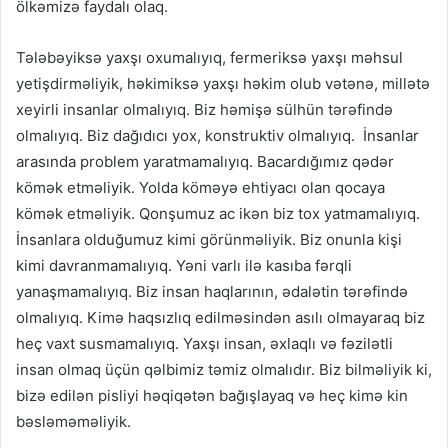
ölkəmizə faydalı olaq.
Tələbəyiksə yaxşı oxumalıyıq, fermeriksə yaxşı məhsul
yetişdirməliyik, həkimiksə yaxşı həkim olub vətənə, millətə
xeyirli insanlar olmalıyıq. Biz həmişə sülhün tərəfində
olmalıyıq. Biz dağıdıcı yox, konstruktiv olmalıyıq. İnsanlar
arasında problem yaratmamalıyıq. Bacardığımız qədər
kömək etməliyik. Yolda köməyə ehtiyacı olan qocaya
kömək etməliyik. Qonşumuz ac ikən biz tox yatmamalıyıq.
İnsanlara olduğumuz kimi görünməliyik. Biz onunla kişi
kimi davranmamalıyıq. Yəni varlı ilə kasıba fərqli
yanaşmamalıyıq. Biz insan haqlarının, ədalətin tərəfində
olmalıyıq. Kimə haqsızlıq edilməsindən asılı olmayaraq biz
heç vaxt susmamalıyıq. Yaxşı insan, əxlaqlı və fəzilətli
insan olmaq üçün qəlbimiz təmiz olmalıdır. Biz bilməliyik ki,
bizə edilən pisliyi həqiqətən bağışlayaq və heç kimə kin
bəsləməməliyik.